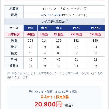
原産国
インド、フィリピン、ベトナム 等
素 材
コットン 100％
(オックスフォード)
サイズ表 (単位:cm)
サイズ
米 S
米 M
米 L
米 XL
米 XXL
日本目安
M相当
L相当
XL相当
XXL相当
3XL相当
胸 囲
108
114
122
132
140
着 丈
78
80
81
82
84
袖 丈
63
64
65
66
68
肩 幅
45
47
49
51
52
首周り
37
40
42
44
46
※平置きで測っています。入荷時期やカラーにより若干の違いやばらつきがある
場合がございます。
弊社他サイト価格：21,780円（税込）
公式サイト限定価格
20,900円
（税込）