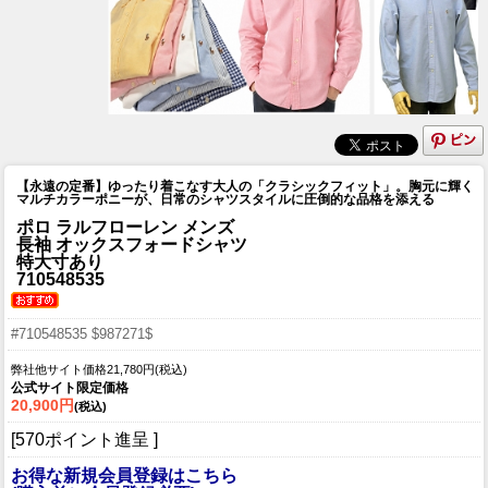
【永遠の定番】ゆったり着こなす大人の「クラシックフィット」。胸元に輝く
マルチカラーポニーが、日常のシャツスタイルに圧倒的な品格を添える
ポロ ラルフローレン メンズ
長袖 オックスフォードシャツ
特大寸あり
710548535
#710548535 $987271$
弊社他サイト価格21,780円(税込)
公式サイト限定価格
20,900円
(税込)
[570ポイント進呈 ]
お得な新規会員登録はこちら