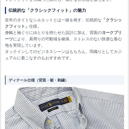
伝統的な「クラシックフィット」の魅力
近年のタイトなシルエットとは一線を画す、伝統的な
「クラシッ
クフィット」
仕様。
身幅と袖ぐりにゆとりを持たせた設計に加え、背面の
ヨークプリ
ーツ
により、肩周りの可動域を確保。ストレスのない快適な着心
地を実現しています。
タックインしてのビジネスシーンはもちろん、羽織りとしてカジ
ュアルに着こなすのもおすすめです。
ディテール仕様（背面・裾・刺繍）