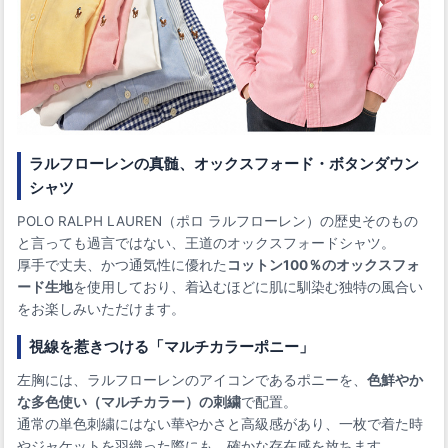
ラルフローレンの真髄、オックスフォード・ボタンダウン
シャツ
POLO RALPH LAUREN（ポロ ラルフローレン）の歴史そのもの
と言っても過言ではない、王道のオックスフォードシャツ。
厚手で丈夫、かつ通気性に優れた
コットン100％のオックスフォ
ード生地
を使用しており、着込むほどに肌に馴染む独特の風合い
をお楽しみいただけます。
視線を惹きつける「マルチカラーポニー」
左胸には、ラルフローレンのアイコンであるポニーを、
色鮮やか
な多色使い（マルチカラー）の刺繍
で配置。
通常の単色刺繍にはない華やかさと高級感があり、一枚で着た時
やジャケットを羽織った際にも、確かな存在感を放ちます。