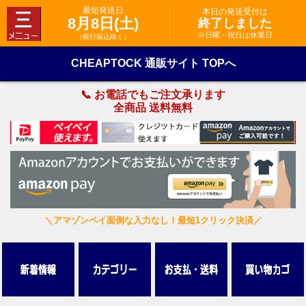
最短発送日
本日の発送受付は
8月8日(土)
終了しました
※日曜・祝日は休業日
（銀行振込除く）
CHEAPTOCK 通販サイト TOPへ
📞 お電話でもご注文承ります
全商品 送料無料
＼アマゾンペイ面倒な入力なし！最短1クリック決済／