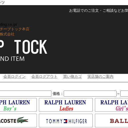
ャツ
お電話でのご注文・ご相談などお気軽に
ding.co.jp/
チープトック本店
株式会社
会員ログイン
会員ログアウト
買い物カゴ
実店舗のご案内
価格：
～