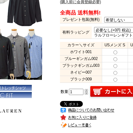
(購入前に会員登録必要)
全商品 送料無料!
プレゼント包装(無料)
有料ラッピング
ラルフローレンギフト
カラー＼サイズ
USメンズ S
ホワイト001
ブルーギンガム002
ブラックギンガム003
ネイビー007
ブラック009
数量