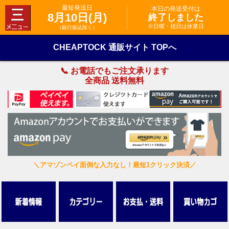
最短発送日
本日の発送受付は
8月10日(月)
終了しました
※日曜・祝日は休業日
（銀行振込除く）
CHEAPTOCK 通販サイト TOPへ
📞 お電話でもご注文承ります
全商品 送料無料
＼アマゾンペイ面倒な入力なし！最短1クリック決済／