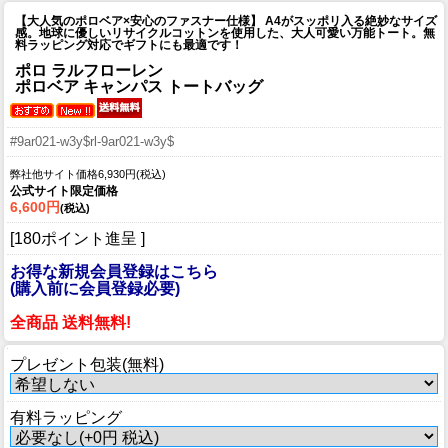
【大人気のポロベア×安心のファスナー仕様】 A4がスッポリ入る絶妙なサイズ
感。地球に優しいリサイクルコットンを使用した、大人可愛い万能トート。無
料ラッピング対応でギフトにも最適です！
ポロ ラルフローレン
ポロベア キャンパス トートバッグ
#9ar021-w3y$rl-9ar021-w3y$
弊社他サイト価格6,930円(税込)
公式サイト限定価格
6,600円
(税込)
[180ポイント進呈 ]
お得な新規会員登録はこちら
(購入前に会員登録必要)
全商品 送料無料!
プレゼント包装(無料)
有料ラッピング