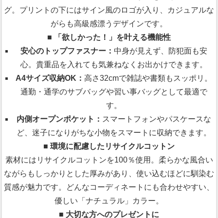
グ。プリントの下にはサイン風のロゴが入り、カジュアルな
がらも高級感漂うデザインです。
■ 「欲しかった！」を叶える機能性
安心のトップファスナー：
中身が見えず、防犯面も安
心。貴重品を入れても気兼ねなくお出かけできます。
A4サイズ収納OK：
高さ32cmで雑誌や書類もスッポリ。
通勤・通学のサブバッグや習い事バッグとして最適で
す。
内側オープンポケット：
スマートフォンやパスケースな
ど、迷子になりがちな小物をスマートに収納できます。
■ 環境に配慮したリサイクルコットン
素材にはリサイクルコットンを100％使用。柔らかな風合い
ながらもしっかりとした厚みがあり、使い込むほどに馴染む
質感が魅力です。どんなコーディネートにも合わせやすい、
優しい「ナチュラル」カラー。
■ 大切な方へのプレゼントに