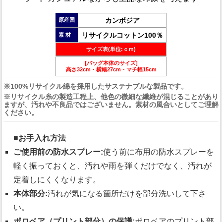
カンボジア
原産国
リサイクルコットン100％
素 材
サイズ表(単位:ｃｍ)
[バッグ本体のサイズ]
高さ32cm・横幅27cm・マチ幅15cm
※100%リサイクル綿を採用したサステナブルな製品です。
※リサイクル糸の製造工程上、他色の微細な繊維が混じることがあり
ますが、汚れや不良品ではございません。素材の風合いとしてご理解
ください。
■お手入れ方法
ご使用前の防水スプレー:
使う前に布用の防水スプレーを
軽く振っておくと、汚れや雨を弾くだけでなく、汚れが
定着しにくくなります。
本体部分:
汚れが気になる箇所だけを部分洗いして下さ
い。
ポロベア（プリント部分）の保護:
ポロベアのプリント部