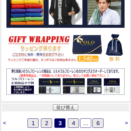
並び替え
<
1
2
3
4
…
6
>