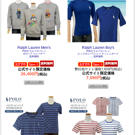
Ralph Lauren Men's
Ralph Lauren Boy's
POLO ラルフローレン
POLO ラルフローレン
ポロベア トレーナー
ビッグポニーTシャツ ラッシュガード
送料無料
送料無料
公式サイト限定価格
弊社他サイト価格7,920円(税込)
公式サイト限定価格
26,400円
(税込)
7,590円
(税込)