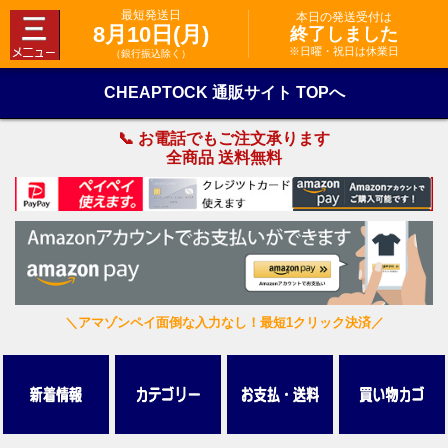
最短発送日
本日の発送受付は
8月10日(月)
終了しました
※日曜・祝日は休業日
（銀行振込除く）
CHEAPTOCK 通販サイト TOPへ
📞 お電話でもご注文承ります
全商品 送料無料
＼アマゾンペイ面倒な入力なし！最短1クリック決済／