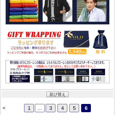
並び替え
<
1
…
3
4
5
6