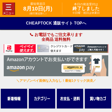
最短発送日
本日の発送受付は
8月10日(月)
終了しました
※日曜・祝日は休業日
（銀行振込除く）
CHEAPTOCK 通販サイト TOPへ
📞 お電話でもご注文承ります
全商品 送料無料
＼アマゾンペイ面倒な入力なし！最短1クリック決済／