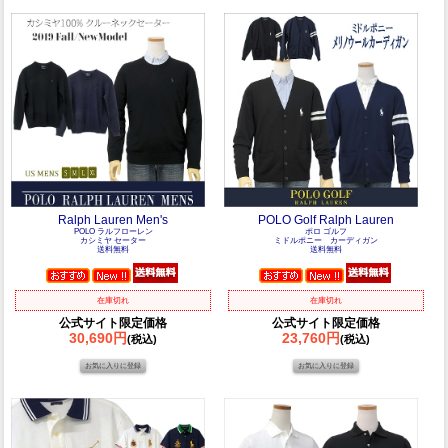
Ralph Lauren Men's
POLO Golf Ralph Lauren
POLO ラルフローレン
ポロ ゴルフ
カシミヤ セーター
ミドルポニー カーディガン
送料無料
送料無料
在庫切れ
在庫切れ
公式サイト限定価格
公式サイト限定価格
30,690円
23,760円
(税込)
(税込)