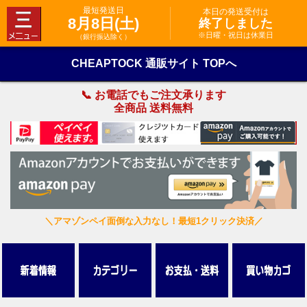
最短発送日
本日の発送受付は
8月8日(土)
終了しました
※日曜・祝日は休業日
（銀行振込除く）
CHEAPTOCK 通販サイト TOPへ
📞 お電話でもご注文承ります
全商品 送料無料
＼アマゾンペイ面倒な入力なし！最短1クリック決済／