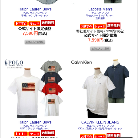
Ralph Lauren Boy's
Lacoste Men's
POLO ラルフローレン
ラコステ メンズ
半袖シャンブレーシャツ
半袖クルーネックTシャツ
送料無料
公式サイト限定価格
弊社他サイト価格7,920円(税込)
7,590円
(税込)
公式サイト限定価格
7,590円
(税込)
Ralph Lauren Boy's
CALVIN KLEIN JEANS
POLO ラルフローレン
カルバンクライン メンズ
USAフラッグ 半袖Tシャツ
CKロゴ刺繍 スラブ生地 半袖ポロシャツ