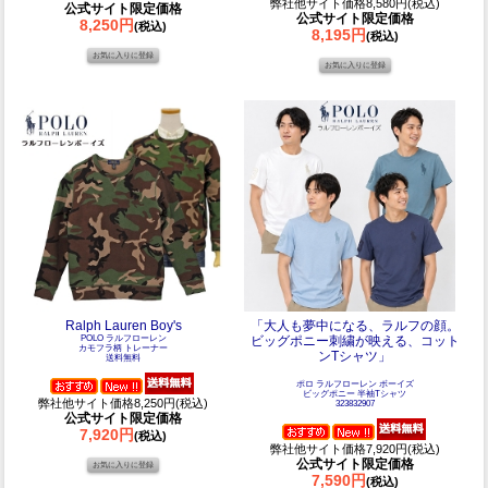
弊社他サイト価格8,580円(税込)
公式サイト限定価格
公式サイト限定価格
8,250円
(税込)
8,195円
(税込)
Ralph Lauren Boy's
「大人も夢中になる、ラルフの顔。
POLO ラルフローレン
ビッグポニー刺繍が映える、コット
カモフラ柄 トレーナー
ンTシャツ」
送料無料
ポロ ラルフローレン ボーイズ
ビッグポニー 半袖Tシャツ
弊社他サイト価格8,250円(税込)
323832907
公式サイト限定価格
7,920円
(税込)
弊社他サイト価格7,920円(税込)
公式サイト限定価格
7,590円
(税込)