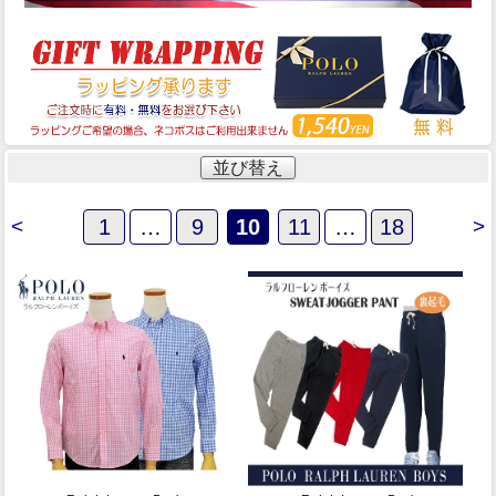
並び替え
<
1
…
9
10
11
…
18
>