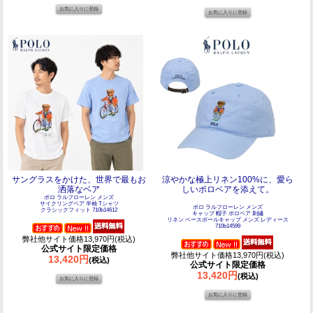
サングラスをかけた、世界で最もお
涼やかな極上リネン100%に、愛ら
洒落なベア
しいポロベアを添えて。
ポロ ラルフローレン メンズ
サイクリングベア 半袖 Tシャツ
ポロ ラルフローレン メンズ
クラシックフィット 710b14612
キャップ 帽子 ポロベア 刺繡
リネン ベースボールキャップ メンズ レディース
710b14599
弊社他サイト価格13,970円(税込)
公式サイト限定価格
弊社他サイト価格13,970円(税込)
13,420円
(税込)
公式サイト限定価格
13,420円
(税込)