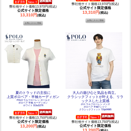
弊社他サイト価格13,970円(税込)
弊社他サイト価格13,970円(税込)
公式サイト限定価格
公式サイト限定価格
13,310円
(税込)
13,310円
(税込)
夏のトラッドの主役に
大人の遊び心と気品を両立。
上質ポロベア・半袖カーディガン
クラシックフィットが叶える、リラ
POLO ラルフローレン ガールズ
ックスした上質感
ポロベア 半袖 カーディガン
ポロ ラルフローレン メンズ
ホワイト 313a11276
ポロベア 半袖Tシャツ
クラシックフィット 710p04985
弊社他サイト価格13,750円(税込)
公式サイト限定価格
弊社他サイト価格13,750円(税込)
13,200円
公式サイト限定価格
(税込)
13,200円
(税込)