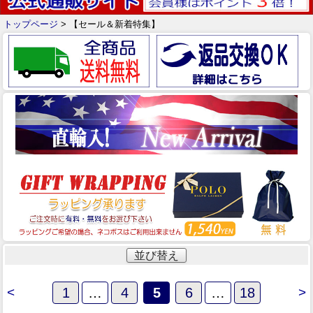
トップページ
> 【セール＆新着特集】
並び替え
<
1
…
4
5
6
…
18
>