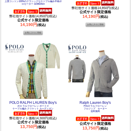
上質コットン100%のクラシックなケーブル編み半袖ポ
ロセーター 323962923
弊社他サイト価格14,850円(税込)
公式サイト限定価格
14,190円
弊社他サイト価格14,850円(税込)
(税込)
公式サイト限定価格
14,190円
(税込)
POLO RALPH LAUREN Boy's
Ralph Lauren Boy's
ポロ ラルフローレン ボーイズ
POLO ラルフローレン
ケーブル編み クリケット カーディガン
フルジップ セーター
送料無料
弊社他サイト価格14,300円(税込)
公式サイト限定価格
公式サイト限定価格
13,750円
(税込)
13,750円
(税込)