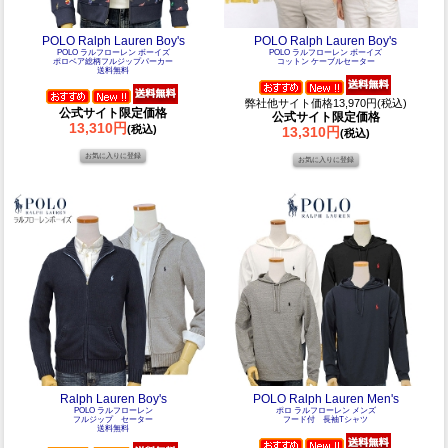
POLO Ralph Lauren Boy's
POLO Ralph Lauren Boy's
POLO ラルフローレン ボーイズ
POLO ラルフローレン ボーイズ
ポロベア総柄フルジップパーカー
コットン ケーブルセーター
送料無料
弊社他サイト価格13,970円(税込)
公式サイト限定価格
公式サイト限定価格
13,310円
(税込)
13,310円
(税込)
Ralph Lauren Boy's
POLO Ralph Lauren Men's
POLO ラルフローレン
ポロ ラルフローレン メンズ
フルジップ セーター
フード付 長袖Tシャツ
送料無料