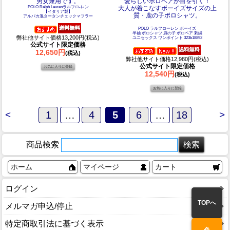
男女兼用です。
愛らしいポロベアが目を引く！
POLO Ralph Laurenラルフロ-レン
大人が着こなすボーイズサイズの上
【イタリア製】
質・鹿の子ポロシャツ。
アルパカ混タータンチェックマフラー
POLO ラルフローレン ボーイズ
半袖 ポロシャツ 鹿の子 ポロベア 刺繍
弊社他サイト価格13,200円(税込)
ユニセックス ワンポイント 323b18892
公式サイト限定価格
12,650円
(税込)
弊社他サイト価格12,980円(税込)
公式サイト限定価格
12,540円
(税込)
<
1
…
4
5
6
…
18
>
商品検索
ホーム
マイページ
カート
ログイン
TOPへ
メルマガ申込/停止
特定商取引法に基づく表示
色