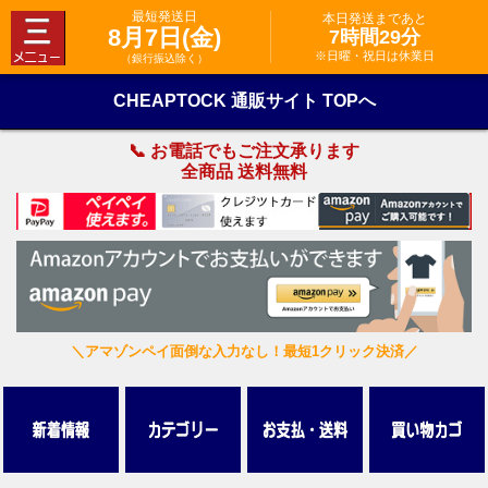
最短発送日
本日発送まであと
8月7日(金)
7時間29分
※日曜・祝日は休業日
（銀行振込除く）
CHEAPTOCK 通販サイト TOPへ
📞 お電話でもご注文承ります
全商品 送料無料
＼アマゾンペイ面倒な入力なし！最短1クリック決済／