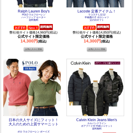
Ralph Lauren Boy's
Lacoste 定番アイテム！
POLO ラルフローレン
ラコステ L.12.12
ハーフジップ セーター
半袖鹿の子 ポロシャツ
送料無料
父の日ギフト
弊社他サイト価格14,960円(税込)
弊社他サイト価格14,850円(税込)
公式サイト限定価格
公式サイト限定価格
14,300円
14,300円
(税込)
(税込)
日本の大人サイズにフィット！
Calvin Klein Jeans Men's
大人のための上質サマーニット
カルバンクライン
ボアフード付 中綿ジャケット
送料無料
ポロ ラルフローレン ボーイズ