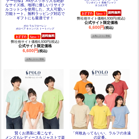
ナー仕様】 A4がスッポリ入る絶妙
ワンポイント 長袖 Tシャツ
なサイズ感。地球に優しいリサイク
ネコポス可
ルコットンを使用した、大人可愛い
万能トート。無料ラッピング対応で
ギフトにも最適です！
弊社他サイト価格6,930円(税込)
公式サイト限定価格
ポロ ラルフローレン
6,600円
(税込)
ポロベア キャンパス トートバッグ
弊社他サイト価格6,930円(税込)
公式サイト限定価格
6,600円
(税込)
賢くお洒落に着こなす。
「何枚あってもいい、ラルフの永遠
メンズもレディースもジャストで楽
の定番。