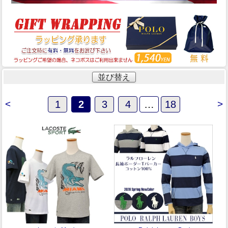
並び替え
<
1
2
3
4
…
18
>