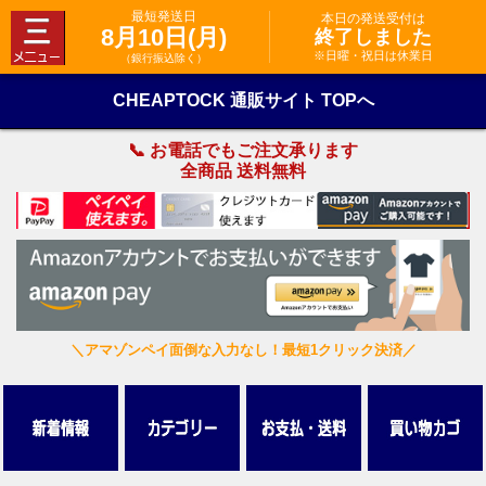
最短発送日
本日の発送受付は
8月10日(月)
終了しました
※日曜・祝日は休業日
（銀行振込除く）
CHEAPTOCK 通販サイト TOPへ
📞 お電話でもご注文承ります
全商品 送料無料
＼アマゾンペイ面倒な入力なし！最短1クリック決済／