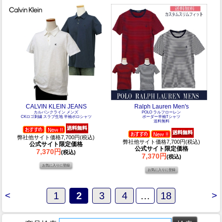
CALVIN KLEIN JEANS
Ralph Lauren Men's
カルバンクライン メンズ
POLO ラルフローレン
CKロゴ刺繍 スラブ生地 半袖ポロシャツ
ボーダー半袖Tシャツ
送料無料
弊社他サイト価格7,700円(税込)
弊社他サイト価格7,700円(税込)
公式サイト限定価格
公式サイト限定価格
7,370円
(税込)
7,370円
(税込)
<
1
2
3
4
…
18
>