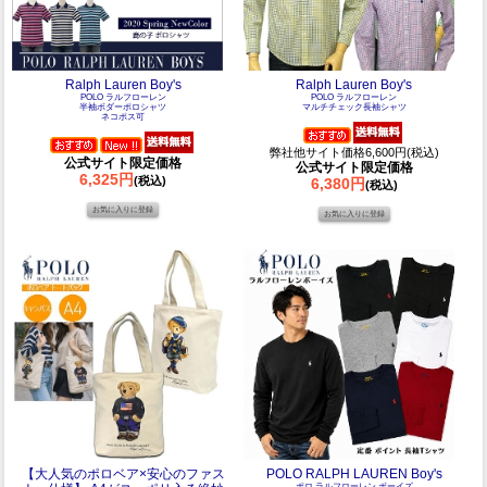
Ralph Lauren Boy's
Ralph Lauren Boy's
POLO ラルフローレン
POLO ラルフローレン
半袖ボダーポロシャツ
マルチチェック長袖シャツ
ネコポス可
弊社他サイト価格6,600円(税込)
公式サイト限定価格
公式サイト限定価格
6,325円
(税込)
6,380円
(税込)
【大人気のポロベア×安心のファス
POLO RALPH LAUREN Boy's
ポロ ラルフローレン ボーイズ