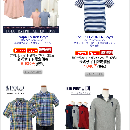
Ralph Lauren Boy's
RALPH LAUREN Boy's
POLO ラルフローレン
ポロ ラルフローレン
半袖鹿の子オックスフォードシャツ
マリン ボーダーポケット付半袖Tシャツ
送料無料
弊社他サイト価格7,260円(税込)
弊社他サイト価格7,260円(税込)
公式サイト限定価格
公式サイト限定価格
6,930円
(税込)
7,040円
(税込)