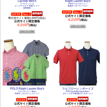
Lacoste Men's
Ralph Lauren Boy's
ラコステ メンズ
POLO ラルフローレン
ビッグラコステ 半袖Tシャツ
長袖ボーダーTパーカー
送料無料
公式サイト限定価格
弊社他サイト価格6,490円(税込)
6,215円
(税込)
公式サイト限定価格
6,215円
(税込)
POLO Ralph Lauren Boy's
ラルフローレンボーイズ
ラルフローレン Boy's
POLO by Ralph Lauren Boy's
半袖ギンガムチェックシャツ
ポケット付 半袖 鹿の子 ポロシャツ
公式サイト限定価格
公式サイト限定価格