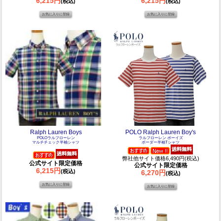
6,215円
6,215円
(税込)
(税込)
Ralph Lauren Boys
POLO Ralph Lauren Boy's
POLOラルフローレン
ラルフローレン ボーイズ
マルチチェック半袖シャツ
ボーダー半袖Tシャツ
弊社他サイト価格6,490円(税込)
公式サイト限定価格
公式サイト限定価格
6,215円
(税込)
6,270円
(税込)