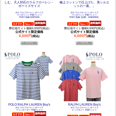
しむ、大人対応のラルフローレン・
極上コットンで仕上げた、美シルエ
ボーイズサイズ
ットの一着。」
ポロ ラルフローレン ボーイズ
ポロ ラルフローレン ボーイズ
ワンポイント 半袖 Tシャツ
ワンポイント 半袖 Tシャツ
PONY 刺繍 323970333
PONY 刺繍【品番：323832904】
弊社他サイト価格6,930円(税込)
弊社他サイト価格6,930円(税込)
公式サイト限定価格
公式サイト限定価格
6,600円
6,600円
(税込)
(税込)
POLO RALPH LAUREN Boy's
RALPH LAUREN Boy's
ポロ ラルフローレン ボーイズ
ポロ ラルフローレン ボーイズ
マリンボーダー 半袖Tシャツ
ビッグポニー 半袖Tシャツ