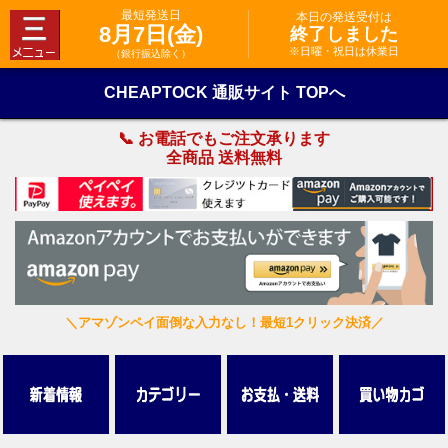
最短発送日
本日の発送受付は
8月7日(金)
終了しました
※日曜・祝日は休業日
（銀行振込除く）
CHEAPTOCK 通販サイト TOPへ
📞 お電話でもご注文承ります
全商品 送料無料
＼アマゾンペイ面倒な入力なし！最短1クリック決済／