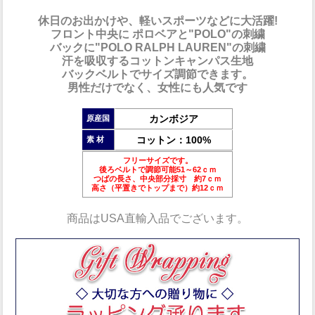
休日のお出かけや、軽いスポーツなどに大活躍!
フロント中央に ポロベアと"POLO"の刺繍
バックに"POLO RALPH LAUREN"の刺繍
汗を吸収するコットンキャンパス生地
バックベルトでサイズ調節できます。
男性だけでなく、女性にも人気です
カンボジア
原産国
コットン：100%
素 材
フリーサイズです。
後ろベルトで調節可能51～62ｃｍ
つばの長さ、中央部分採寸 約7ｃｍ
高さ（平置きでトップまで）約12ｃｍ
商品は
USA直輸入品
でございます。