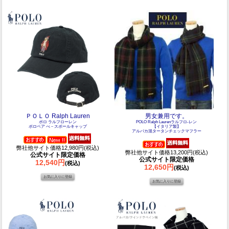
ＰＯＬＯ Ralph Lauren
男女兼用です。
ポロ ラルフローレン
POLO Ralph Laurenラルフロ-レン
ポロベア べ－スボールキャップ
【イタリア製】
アルパカ混タータンチェックマフラー
弊社他サイト価格12,980円(税込)
弊社他サイト価格13,200円(税込)
公式サイト限定価格
公式サイト限定価格
12,540円
(税込)
12,650円
(税込)