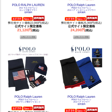
POLO RALPH LAUREN
POLO Ralph Lauren
ポロ ラルフローレン
POLO ラルフローレン
カシミヤ混マフラー
ポロベア インターシャマフラー
送料無料
送料無料
弊社他サイト価格22,000円(税込)
弊社他サイト価格25,300円(税込)
公式サイト限定価格
公式サイト限定価格
21,120円
24,200円
(税込)
(税込)
POLO Ralph Lauren
POLO Ralph Lauren
POLO ラルフローレン
POLO ラルフローレン
USフラッグ柄ギフトセット
ポロベア マフラー
送料無料