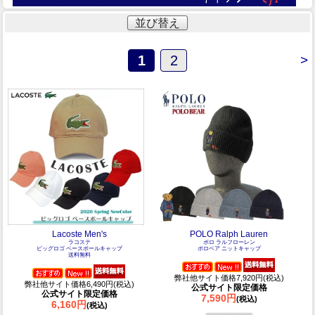
並び替え
1
2
>
Lacoste Men's
POLO Ralph Lauren
ラコステ
ポロ ラルフローレン
ビッグロゴ ベースボールキャップ
ポロベア ニットキャップ
送料無料
弊社他サイト価格7,920円(税込)
弊社他サイト価格6,490円(税込)
公式サイト限定価格
公式サイト限定価格
7,590円
(税込)
6,160円
(税込)