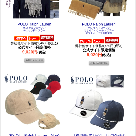
POLO Ralph Lauren
POLO Ralph Lauren
ポロ ラルフローレン
ポロ ラルフローレン
チェック柄マフラー
リサイクルウール マフラー
ギフトボックス利用可能
弊社他サイト価格9,460円(税込)
弊社他サイト価格9,460円(税込)
公式サイト限定価格
公式サイト限定価格
9,020円
(税込)
9,020円
(税込)
POLO by Ralph Lauren Men's
【機能美×遊び心】ゴルフ仕様の