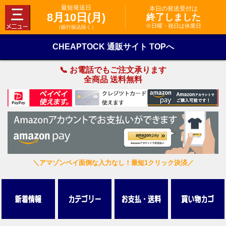
最短発送日
本日の発送受付は
8月10日(月)
終了しました
※日曜・祝日は休業日
（銀行振込除く）
CHEAPTOCK 通販サイト TOPへ
📞 お電話でもご注文承ります
全商品 送料無料
＼アマゾンペイ面倒な入力なし！最短1クリック決済／