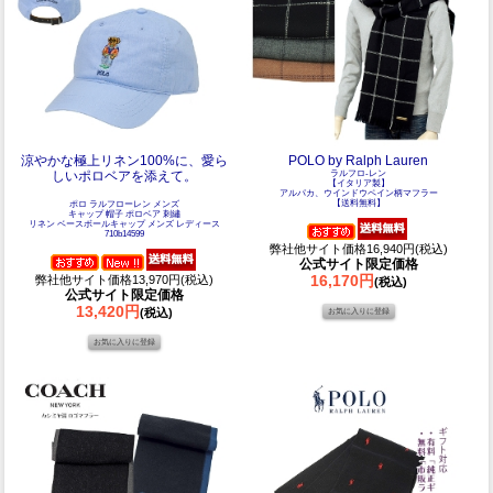
涼やかな極上リネン100%に、愛ら
POLO by Ralph Lauren
しいポロベアを添えて。
ラルフロ-レン
【イタリア製】
アルパカ、ウインドウペイン柄マフラー
【送料無料】
ポロ ラルフローレン メンズ
キャップ 帽子 ポロベア 刺繡
リネン ベースボールキャップ メンズ レディース
710b14599
弊社他サイト価格16,940円(税込)
公式サイト限定価格
16,170円
弊社他サイト価格13,970円(税込)
(税込)
公式サイト限定価格
13,420円
(税込)