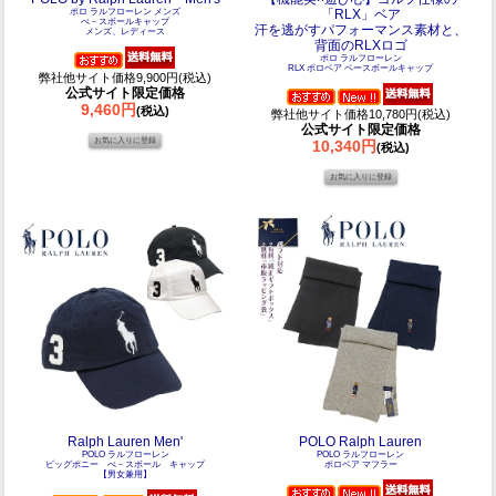
ポロ ラルフローレン メンズ
「RLX」ベア
べ－スボールキャップ
汗を逃がすパフォーマンス素材と、
メンズ、レディース
背面のRLXロゴ
ポロ ラルフローレン
RLX ポロベア ベースボールキャップ
弊社他サイト価格9,900円(税込)
公式サイト限定価格
9,460円
(税込)
弊社他サイト価格10,780円(税込)
公式サイト限定価格
10,340円
(税込)
Ralph Lauren Men'
POLO Ralph Lauren
POLO ラルフローレン
POLO ラルフローレン
ビッグポニー べ－スボール キャップ
ポロベア マフラー
【男女兼用】