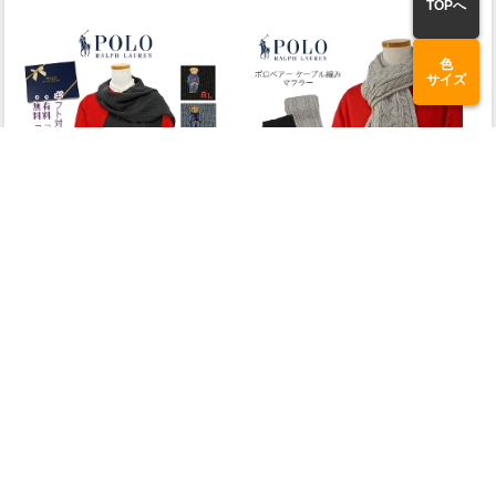
TOPへ
色
サイズ
POLO Ralph Lauren
POLO Ralph Lauren
POLO ラルフローレン
POLO ラルフローレン
ポロベア マフラー
ポロベア ケーブル編みマフラー
ギフトボックス利用可能
送料無料
在庫切れ
在庫切れ
公式サイト限定価格
公式サイト限定価格
9,460円
9,570円
(税込)
(税込)
1
2
>